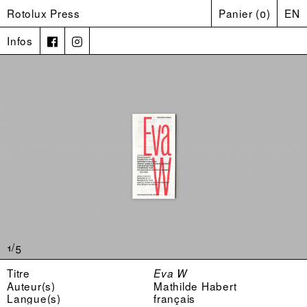
Rotolux Press
Panier
(
0
)
EN
Infos
1/5
Titre
Eva W
Auteur(s)
Mathilde Habert
Langue(s)
français