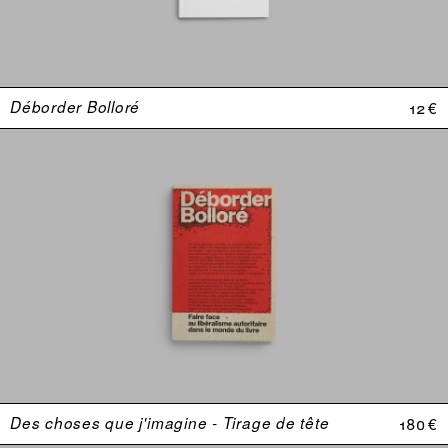
Déborder Bolloré
12 €
Des choses que j'imagine - Tirage de tête
180 €