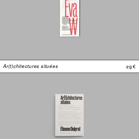
Ar(t)chitectures situées
29 €