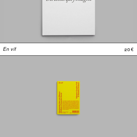
En vif
20 €