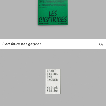
L’art finira par gagner
5 €