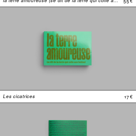
la terre amoureuse (se dit de la terre qui colle aux bottes)
55 €
Les cicatrices
17 €