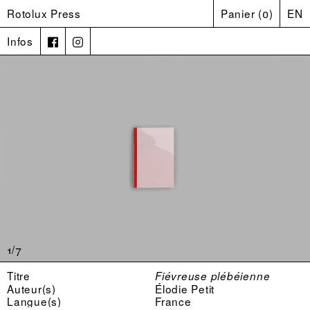
Rotolux Press
Panier
(
0
)
EN
Infos
1/7
Titre
Fiévreuse plébéienne
Auteur(s)
Élodie Petit
Langue(s)
France