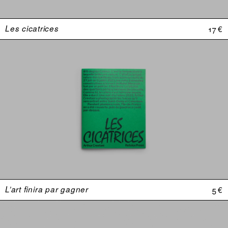
Les cicatrices
17 €
L’art finira par gagner
5 €