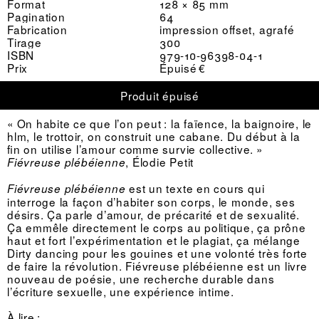
Format
128 × 85 mm
Pagination
64
Fabrication
impression offset, agrafé
Tirage
300
ISBN
979-10-96398-04-1
Prix
Épuisé €
Produit épuisé
« On habite ce que l’on peut : la faïence, la baignoire, le
hlm, le trottoir, on construit une cabane. Du début à la
fin on utilise l’amour comme survie collective. »
, Élodie Petit
Fiévreuse plébéienne
est un texte en cours qui
Fiévreuse plébéienne
interroge la façon d’habiter son corps, le monde, ses
désirs. Ça parle d’amour, de précarité et de sexualité.
Ça emmêle directement le corps au politique, ça prône
haut et fort l’expérimentation et le plagiat, ça mélange
Dirty dancing pour les gouines et une volonté très forte
de faire la révolution. Fiévreuse plébéienne est un livre
nouveau de poésie, une recherche durable dans
l’écriture sexuelle, une expérience intime.
À lire :