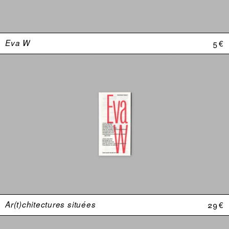
Eva W
5 €
Ar(t)chitectures situées
29 €