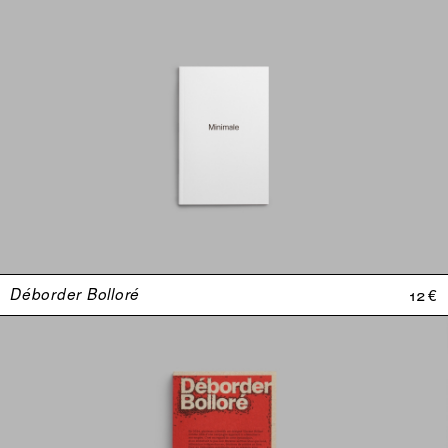
Déborder Bolloré
12 €