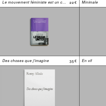
Le mouvement féministe est un complot lesbien. Une anthologie (USA 1969–1974)
22 €
Minimale
Des choses que j'imagine
35 €
En vif