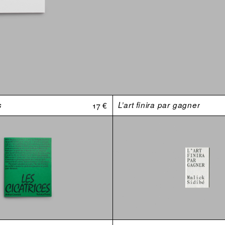
s
17 €
L’art finira par gagner