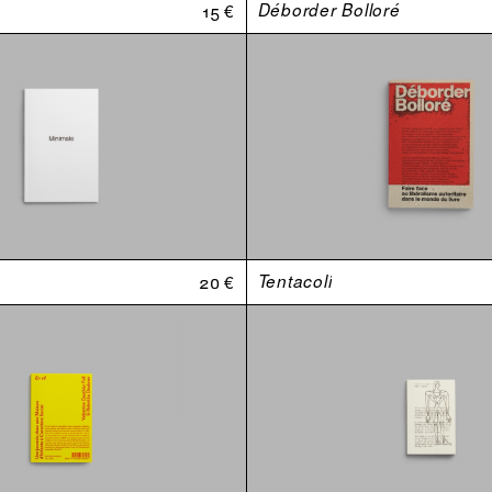
15 €
Déborder Bolloré
20 €
Tentacoli