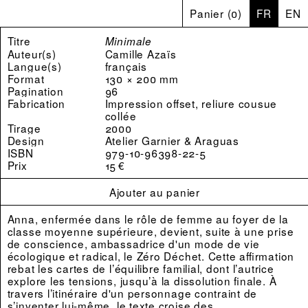
Panier
(
0
)
FR
EN
Titre
Minimale
Auteur(s)
Camille Azaïs
Langue(s)
français
Format
130 × 200 mm
Pagination
96
Fabrication
Impression offset, reliure cousue
collée
Tirage
2000
Design
Atelier Garnier & Araguas
ISBN
979-10-96398-22-5
Prix
15 €
Ajouter au panier
Anna, enfermée dans le rôle de femme au foyer de la
classe moyenne supérieure, devient, suite à une prise
de conscience, ambassadrice d'un mode de vie
écologique et radical, le Zéro Déchet. Cette affirmation
rebat les cartes de l’équilibre familial, dont l’autrice
explore les tensions, jusqu’à la dissolution finale. À
travers l’itinéraire d'un personnage contraint de
s’inventer lui-même, le texte croise des