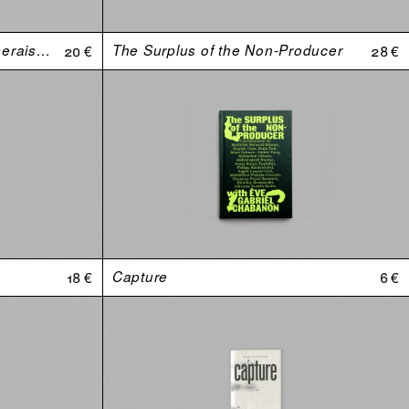
Johnny, est-ce que tu m’aimerais si j’avais une plus grosse bite ?
20 €
The Surplus of the Non-Producer
28 €
18 €
Capture
6 €