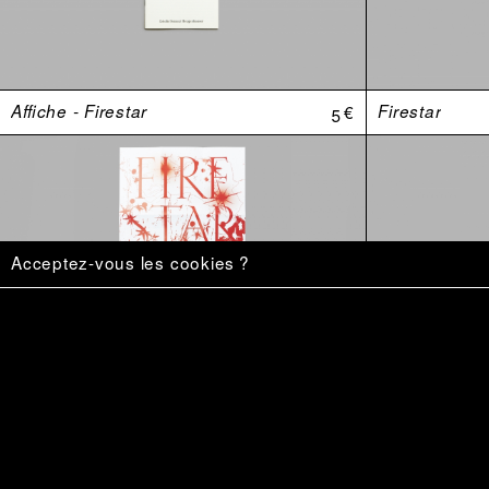
Affiche - Firestar
5 €
Firestar
Acceptez-vous les cookies ?
«–Mais le monde est une mangrovité.»
20 €
Ce qu’on veu