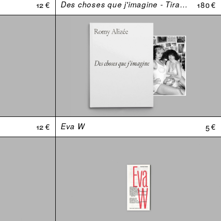
12 €
Des choses que j'imagine - Tirage de tête
180 €
12 €
Eva W
5 €