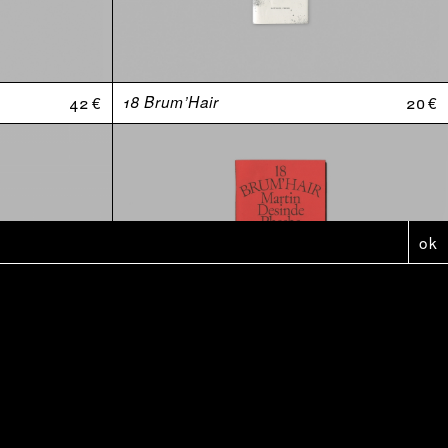
42 €
18 Brum’Hair
20 €
ok
5 €
Affiche - Anthologie Douteuses (2010-2020)
5 €