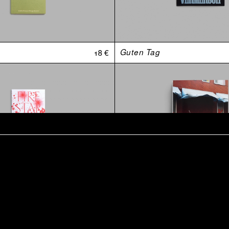
18 €
Guten Tag
t
15 €
Retraite