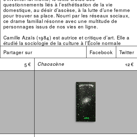
questionnements liés à l’esthétisation de la vie
domestique, au désir d’ascèse, à la lutte d’une femme
pour trouver sa place. Nourri par les réseaux sociaux,
ce drame familial résonne avec une multitude de
personnages issus de nos vies en ligne.
Camille Azaïs (1984) est autrice et critique d’art. Elle a
étudié la sociologie de la culture à l’École normale
supérieure de Lyon. Elle est l’autrice, en 2022, de
Partager sur
Facebook
Twitter
l’essai fictionnel
(
Tombolo Presses
). Elle
Homemakers
écrit également régulièrement des fictions pour Radio
5 €
Chaoscène
12 €
France (
,
). Elle a été lauréate,
Mickael Jackson
Solaris
en 2020, de l’aide à la création – Artcena
(encouragements) pour le texte
. Ses
Minimal
recherches théoriques actuelles portent sur la notion
de ruralité dans l’art contemporain. Elle collabore
régulièrement à des revues spécialisées ou des
catalogues et enseigne la théorie de l’art à l’école
supérieure d’arts et média de Caen/ Cherbourg.
Photographies du livre : © Virginie Ribaud Studio