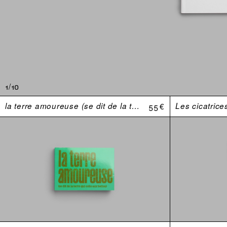
1/10
la terre amoureuse (se dit de la terre qui colle aux bottes)
55 €
Les cicatrice