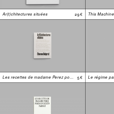
Ar(t)chitectures situées
29 €
This Machine 
Les recettes de madame Perez pour un destin parfait
5 €
Le régime par