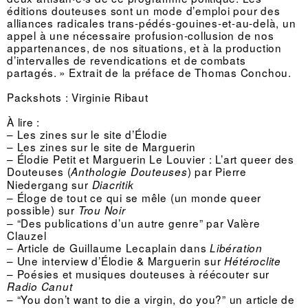
éditions douteuses sont un mode d’emploi pour des
alliances radicales trans-pédés-gouines-et-au-delà, un
appel à une nécessaire profusion-collusion de nos
appartenances, de nos situations, et à la production
d’intervalles de revendications et de combats
partagés. » Extrait de la préface de Thomas Conchou.
Packshots :
Virginie Ribaut
À lire :
– Les zines sur le site d’Élodie
–
Les zines sur le site de Marguerin
– Élodie Petit et Marguerin Le Louvier : L’art queer des
Douteuses (
) par Pierre
Anthologie Douteuses
Niedergang sur
Diacritik
– Éloge de tout ce qui se mêle (un monde queer
possible) sur
Trou Noir
– “Des publications d’un autre genre” par Valère
Clauzel
– Article de Guillaume Lecaplain dans
Libération
–
Une interview d’Élodie & Marguerin sur
Hétéroclite
–
Poésies et musiques douteuses à réécouter sur
Radio Canut
– “You don’t want to die a virgin, do you?” un article de