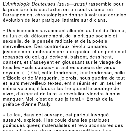
L’
rassemble pour
Anthologie Douteuses (2010—2020)
la première fois ces textes en un seul volume, où
l’arrangement chronologique donne à voir une certaine
évolution de leur pratique littéraire sur dix ans.
« Des incendies savamment allumés au fuel de l’ironie,
du fun et du détournement, de la critique sociale et
sexuelle, de la pensée radicale et de la poésie
merveilleuse. Des contre-feux révolutionnaires
joyeusement embrasés par une gouine et un pédé mal
repassés du col, qui écrivent, baisent, dessinent,
dansent, et s’asseyent en gloussant sur le visage de
tous les «culs cousus» et autres suceurs de vieux
noyaux. (...) Oui, cette tendresse, leur tendresse, celle
d’Élodie et de Marguerin, je crois, nous guérira de tout
et leurs merveilleux textes, enfin réunis en un seul et
même volume, il faudra les lire quand le courage de
vivre, d’aimer et de faire la révolution viendra à nous
manquer. Moi, c’est ce que je ferai. » Extrait de la
préface d’Anne Pauly.
« Le feu, dans cet ouvrage, est partout invoqué,
sussuré, explosé. Il se coule dans les pratiques
poétiques queer, matérialistes et révolutionnaires des
deux artisan·e·s de ce programme politique. Les