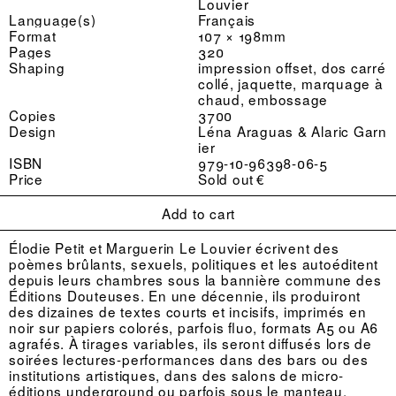
Louvier
Language(s)
Français
Format
107 × 198mm
Pages
320
Shaping
impression offset, dos carré
collé, jaquette, marquage à
chaud, embossage
Copies
3700
Design
Léna Araguas & Alaric Garn
ier
ISBN
979-10-96398-06-5
Price
Sold out €
Add to cart
Élodie Petit et Marguerin Le Louvier écrivent des
poèmes brûlants, sexuels, politiques et les autoéditent
depuis leurs chambres sous la bannière commune des
Éditions Douteuses. En une décennie, ils produiront
des dizaines de textes courts et incisifs, imprimés en
noir sur papiers colorés, parfois fluo, formats A5 ou A6
agrafés. À tirages variables, ils seront diffusés lors de
soirées lectures-performances dans des bars ou des
institutions artistiques, dans des salons de micro-
éditions underground ou parfois sous le manteau.