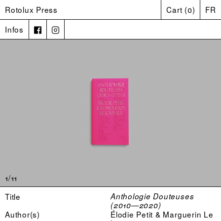
Rotolux Press
Cart
(
0
)
FR
Infos
1/11
Title
Anthologie Douteuses
(2010—2020)
Author(s)
Élodie Petit & Marguerin Le