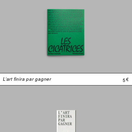
L’art finira par gagner
5 €