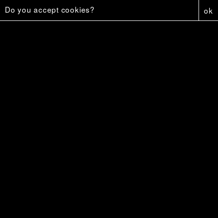
Do you accept cookies?
ok
Le régime parfait
15 €
Vers Vermersch
18 €