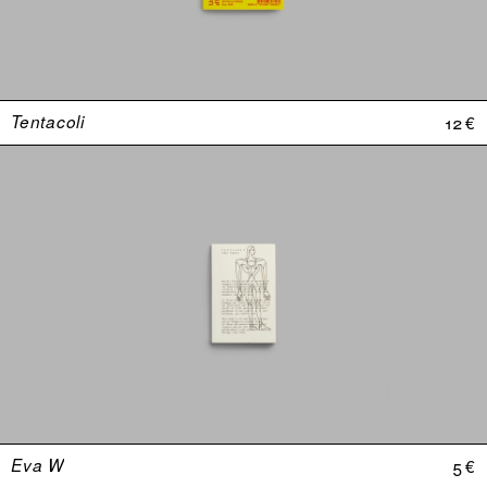
Tentacoli
12 €
Eva W
5 €