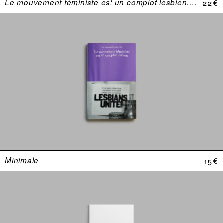
Le mouvement féministe est un complot lesbien. Une anthologie (USA 1969–1974)
22 €
Minimale
15 €