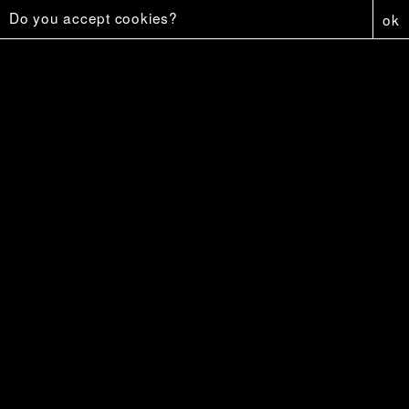
Do you accept cookies?
ok
Capture
6 €
Affiche - Firestar
5 €