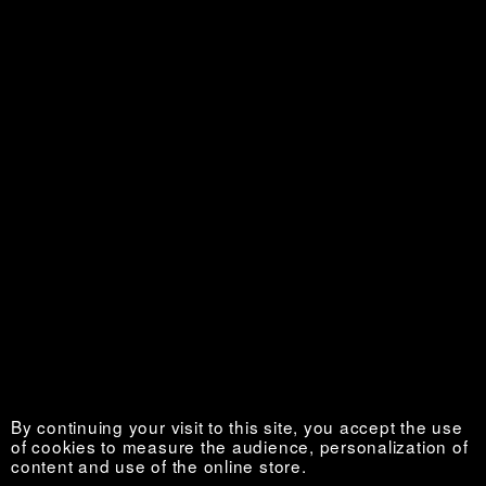
Personal is Political
Sold out €
La Vie au grand air
Sold out €
By continuing your visit to this site, you accept the use
of cookies to measure the audience, personalization of
content and use of the online store.