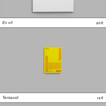
En vif
20 €
Tentacoli
12 €