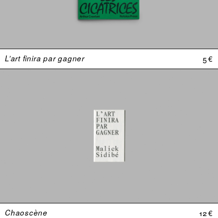
L’art finira par gagner
5 €
Chaoscène
12 €