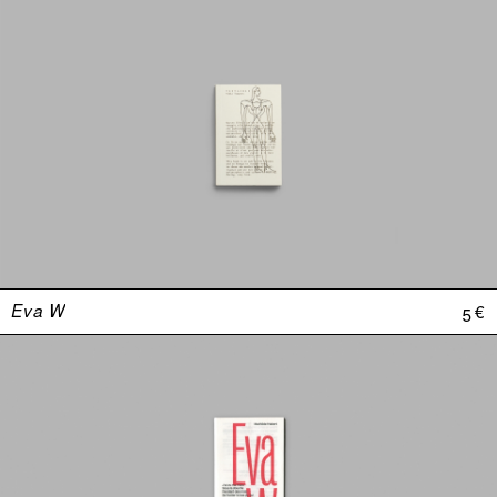
Eva W
5 €