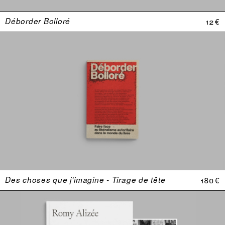
Déborder Bolloré
12 €
Des choses que j'imagine - Tirage de tête
180 €