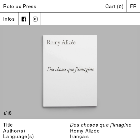
Rotolux Press
Cart
(
0
)
FR
Infos
1/18
Title
Des choses que j'imagine
Author(s)
Romy Alizée
Language(s)
français