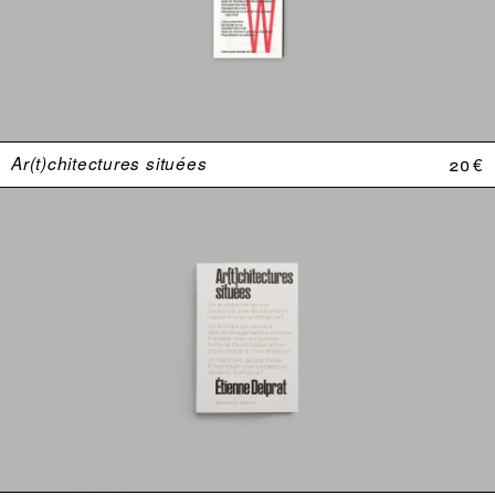
Ar(t)chitectures situées
20 €