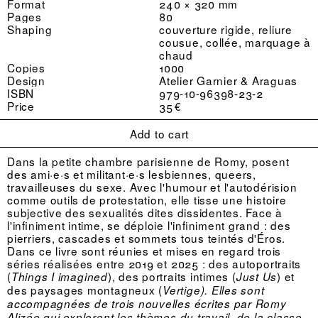
Format
240 × 320 mm
Pages
80
Shaping
couverture rigide, reliure
cousue, collée, marquage à
chaud
Copies
1000
Design
Atelier Garnier & Araguas
ISBN
979-10-96398-23-2
Price
35 €
Add to cart
Dans la petite chambre parisienne de Romy, posent
des ami·e·s et militant·e·s lesbiennes, queers,
travailleuses du sexe. Avec l'humour et l'autodérision
comme outils de protestation, elle tisse une histoire
subjective des sexualités dites dissidentes. Face à
l'infiniment intime, se déploie l'infiniment grand : des
pierriers, cascades et sommets tous teintés d'Éros.
Dans ce livre sont réunies et mises en regard trois
séries réalisées entre 2019 et 2025 : des autoportraits
(
), des portraits intimes (
) et
Things I imagined
Just Us
des paysages montagneux (
Vertige). Elles sont
accompagnées de trois nouvelles écrites par Romy
Alizée qui explorent les thèmes du travail, de la classe