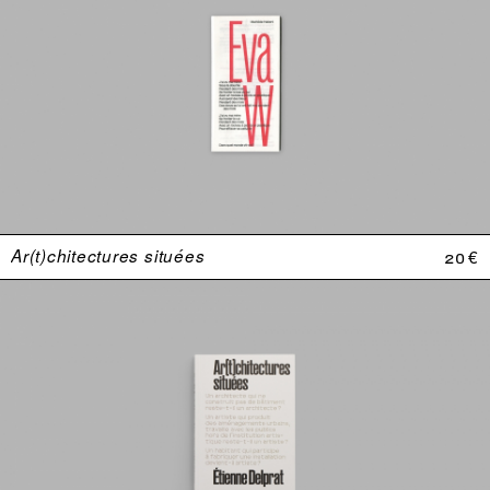
Ar(t)chitectures situées
20 €