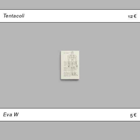
Tentacoli
12 €
Eva W
5 €