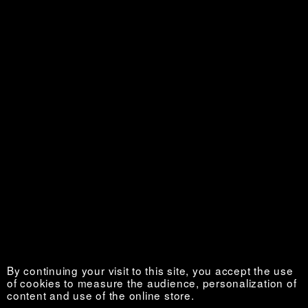
La Vie au grand air
Sold out €
Nouvelles de l’Ouest
Sold out €
By continuing your visit to this site, you accept the use
of cookies to measure the audience, personalization of
content and use of the online store.