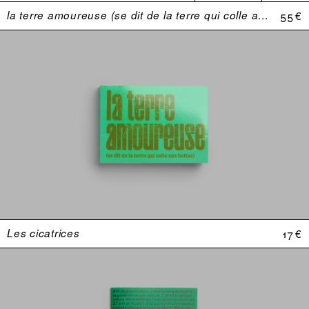
la terre amoureuse (se dit de la terre qui colle aux bottes)
55 €
Les cicatrices
17 €