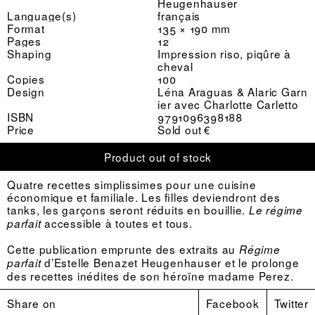
Heugenhauser
Language(s)
français
Format
135 × 190 mm
Pages
12
Shaping
Impression riso, piqûre à
cheval
Copies
100
Design
Léna Araguas & Alaric Garn
ier avec Charlotte Carletto
ISBN
9791096398188
Price
Sold out €
Product out of stock
Quatre recettes simplissimes pour une cuisine
économique et familiale. Les filles deviendront des
tanks, les garçons seront réduits en bouillie.
Le régime
accessible à toutes et tous.
parfait
Cette publication emprunte des extraits au
Régime
d’Estelle Benazet Heugenhauser et le prolonge
parfait
des recettes inédites de son héroïne madame Perez.
Share on
Facebook
Twitter