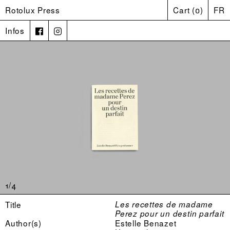
Rotolux Press
Cart
(
0
)
FR
Infos
1/4
Title
Les recettes de madame
Perez pour un destin parfait
Author(s)
Estelle Benazet