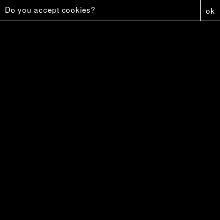
Do you accept cookies?
ok
Affiche - Firestar
5 €
Firestar
18 €