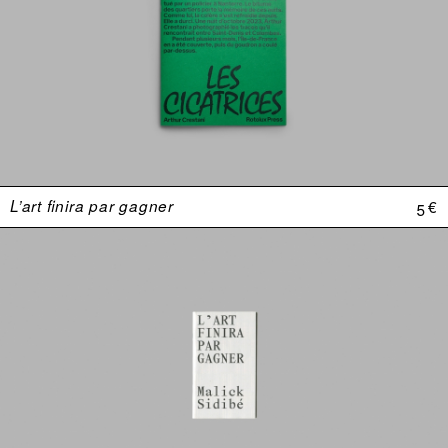
L’art finira par gagner
5 €