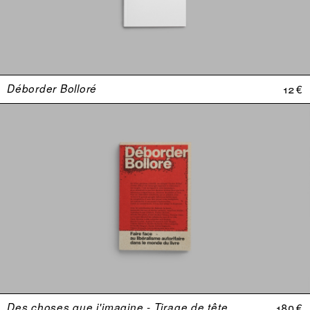
Déborder Bolloré
12 €
Des choses que j'imagine - Tirage de tête
180 €