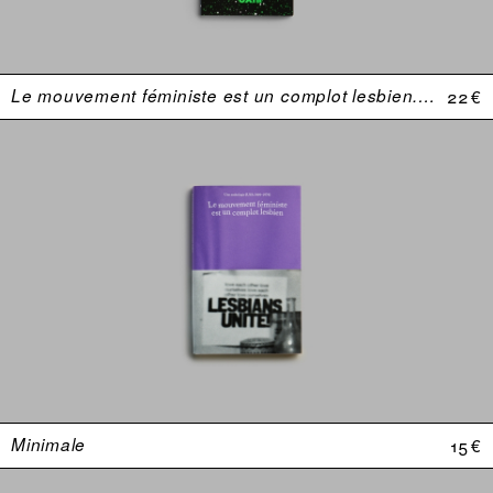
Le mouvement féministe est un complot lesbien. Une anthologie (USA 1969–1974)
22 €
Minimale
15 €