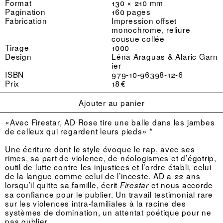
Format
130 × 210 mm
Pagination
160 pages
Fabrication
Impression offset
monochrome, reliure
cousue collée
Tirage
1000
Design
Léna Araguas & Alaric Garn
ier
ISBN
979-10-96398-12-6
Prix
18 €
Ajouter au panier
«Avec Firestar, AD Rose tire une balle dans les jambes
de celleux qui regardent leurs pieds» *
Une écriture dont le style évoque le rap, avec ses
rimes, sa part de violence, de néologismes et d’égotrip,
outil de lutte contre les injustices et l’ordre établi, celui
de la langue comme celui de l’inceste. AD a 22 ans
lorsqu’il quitte sa famille, écrit
et nous accorde
Firestar
sa confiance pour le publier. Un travail testimonial rare
sur les violences intra-familiales à la racine des
systèmes de domination, un attentat poétique pour ne
pas oublier.