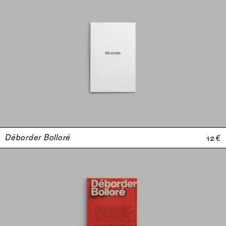
Déborder Bolloré
12 €