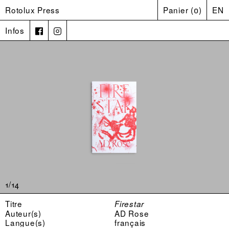
Rotolux Press
Panier
(
0
)
EN
Infos
1/14
Titre
Firestar
Auteur(s)
AD Rose
Langue(s)
français