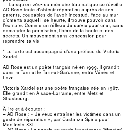
Lorsqu’en 2021 sa mémoire traumatique se réveille,
AD Rose tente d'obtenir réparation auprès de ses
parents, coupables de l'avoir incestué. Face au mur
d’omerta auquel il se heurte, il trouve pouvoir dans
l’écriture. Comme un réflexe de survie pour crier, sans
demander la permission, libéré de la honte et des
secrets. Un mouvement sans concession pour
reprendre sa vie.
* Le texte est accompagné d’une préface de Victoria
Xardel.
AD Rose est un poète français né en 1999. Il grandit
dans le Tarn et le Tarn-et-Garonne, entre Vénès et
Loze.
Victoria Xardel est une poète française née en 1987.
Elle grandit en Alsace-Lorraine, entre Metz et
Strasbourg.
À lire et à écouter :
–
AD Rose : « Je veux entraîner les victimes dans un
geste de réparation », par Costanza Spina pour
Manifesto.XXI
–
AD Rose : La poésie en mode incestecore (Firestar)