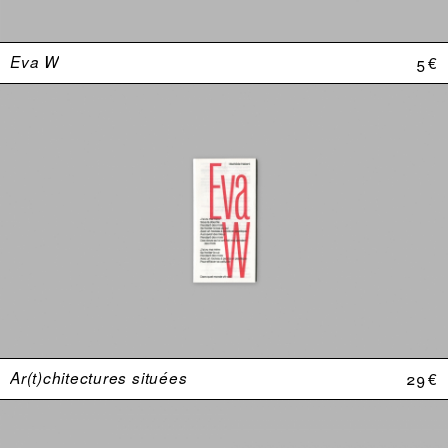
Eva W
5 €
Ar(t)chitectures situées
29 €