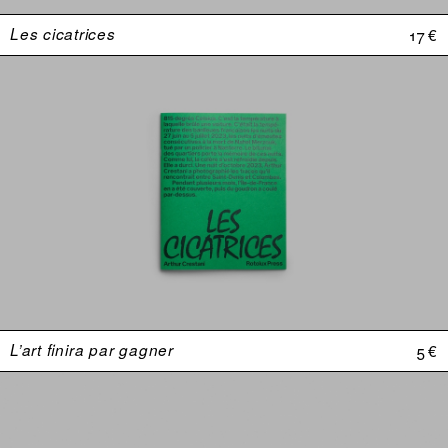
Les cicatrices
17 €
L’art finira par gagner
5 €