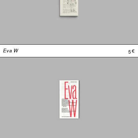
Eva W
5 €