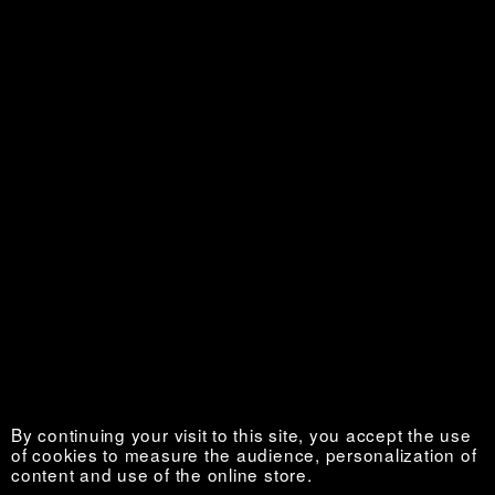
Nouvelles de l’Ouest
Sold out €
By continuing your visit to this site, you accept the use
of cookies to measure the audience, personalization of
content and use of the online store.
Toutes les filles rêvent d’un prisonnier
Sold out €