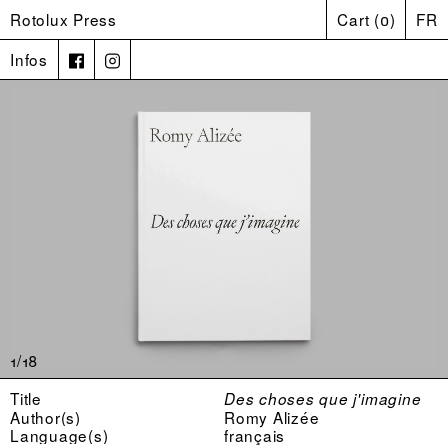
Rotolux Press
Cart
(
0
)
FR
Infos
1/18
Title
Des choses que j'imagine
Author(s)
Romy Alizée
Language(s)
français