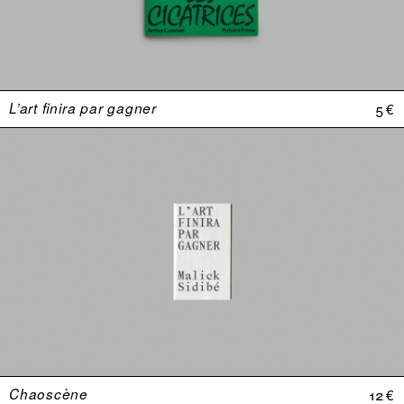
L’art finira par gagner
5 €
Chaoscène
12 €