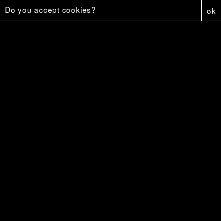
Do you accept cookies?
ok
Capture
6 €
Affiche - Firestar
5 €