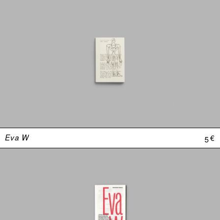
Eva W
5 €