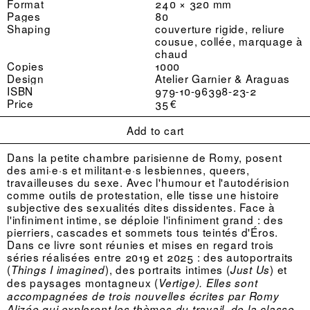
Format
240 × 320 mm
Pages
80
Shaping
couverture rigide, reliure
cousue, collée, marquage à
chaud
Copies
1000
Design
Atelier Garnier & Araguas
ISBN
979-10-96398-23-2
Price
35 €
Add to cart
Dans la petite chambre parisienne de Romy, posent
des ami·e·s et militant·e·s lesbiennes, queers,
travailleuses du sexe. Avec l'humour et l'autodérision
comme outils de protestation, elle tisse une histoire
subjective des sexualités dites dissidentes. Face à
l'infiniment intime, se déploie l'infiniment grand : des
pierriers, cascades et sommets tous teintés d'Éros.
Dans ce livre sont réunies et mises en regard trois
séries réalisées entre 2019 et 2025 : des autoportraits
(
), des portraits intimes (
) et
Things I imagined
Just Us
des paysages montagneux (
Vertige). Elles sont
accompagnées de trois nouvelles écrites par Romy
Alizée qui explorent les thèmes du travail, de la classe