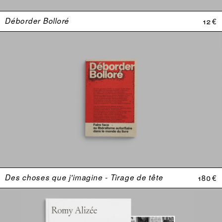
Déborder Bolloré
12 €
Des choses que j'imagine - Tirage de tête
180 €