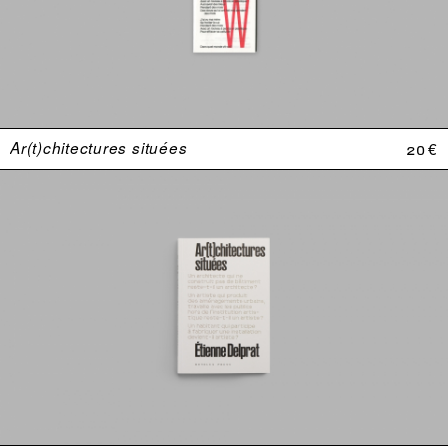
Ar(t)chitectures situées
20 €