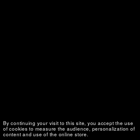
Personal is Political
Sold out €
La Vie au grand air
Sold out €
By continuing your visit to this site, you accept the use
of cookies to measure the audience, personalization of
content and use of the online store.