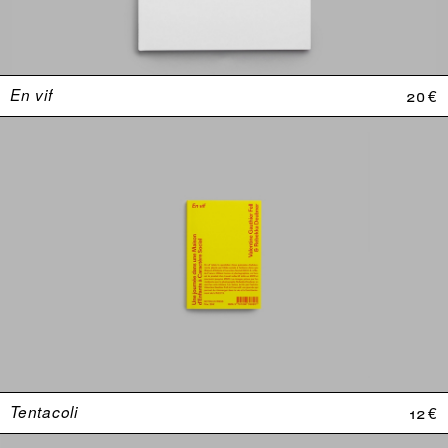
En vif
20 €
Tentacoli
12 €