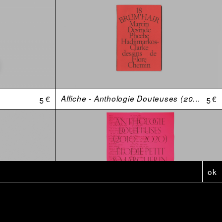
5 €
Affiche - Anthologie Douteuses (2010-2020)
5 €
ok
15 €
Vision of Love
6 €