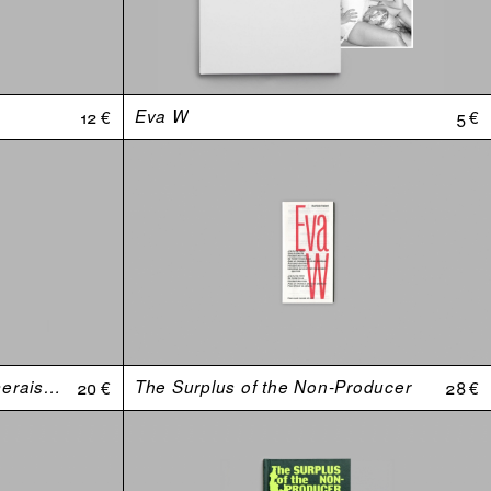
12 €
Eva W
5 €
Johnny, est-ce que tu m'aimerais si j’avais une plus grosse bite ?
20 €
The Surplus of the Non-Producer
28 €