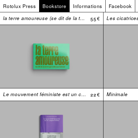
Rotolux Press
Bookstore
Informations
Facebook
la terre amoureuse (se dit de la terre qui colle aux bottes)
55 €
Les cicatrice
Le mouvement féministe est un complot lesbien. Une anthologie (USA 1969–1974)
22 €
Minimale