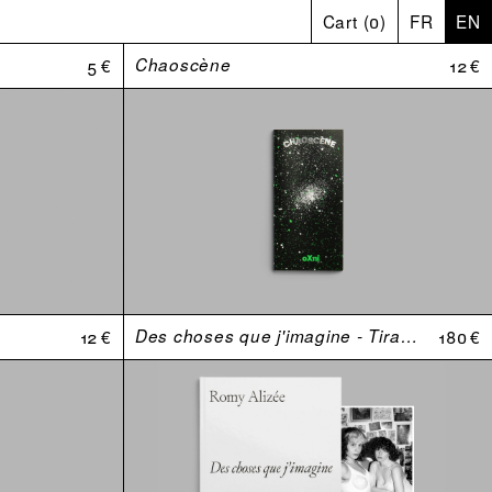
Cart
(
0
)
FR
EN
5 €
Chaoscène
12 €
12 €
Des choses que j'imagine - Tirage de tête
180 €