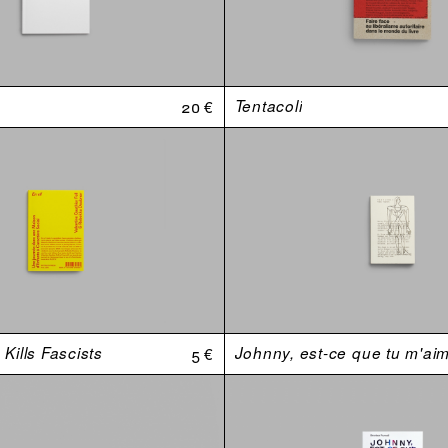
20 €
Tentacoli
Kills Fascists
5 €