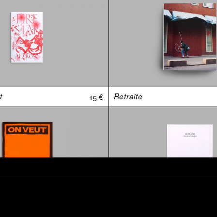
t
15 €
Retraite
The J.L. Mott Iron Works - Limited edition
35 €
The J.L. Mott Iron Works