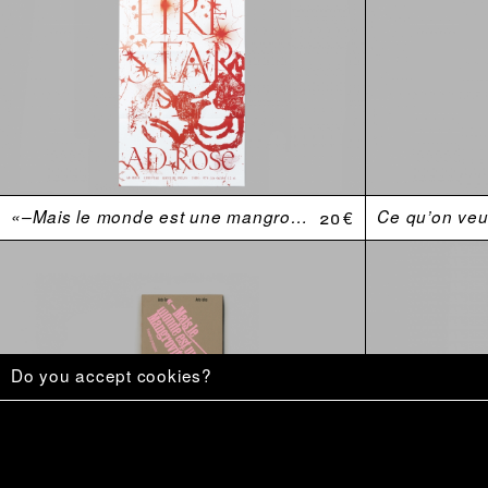
«–Mais le monde est une mangrovité.»
20 €
Ce qu’on veu
Do you accept cookies?
Anthologie Douteuses (2010—2020)
Sold out €