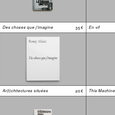
Des choses que j'imagine
35 €
En vif
Ar(t)chitectures situées
20 €
This Machine 