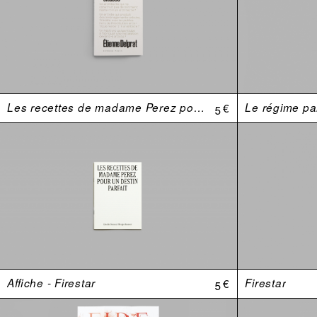
Les recettes de madame Perez pour un destin parfait
5 €
Le régime par
Affiche - Firestar
5 €
Firestar