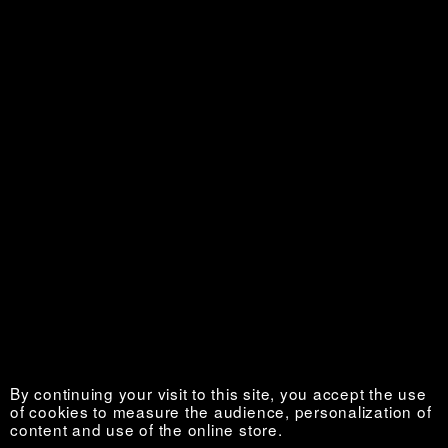
La Vie au grand air
Sold out €
By continuing your visit to this site, you accept the use
of cookies to measure the audience, personalization of
content and use of the online store.
Nouvelles de l’Ouest
Sold out €