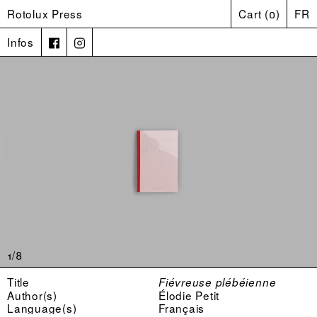
Rotolux Press
Cart
(
0
)
FR
Infos
1/8
Title
Fiévreuse plébéienne
Author(s)
Élodie Petit
Language(s)
Français