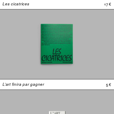
Les cicatrices
17 €
L’art finira par gagner
5 €