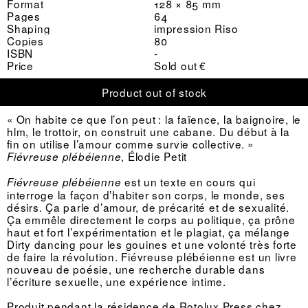
Format
128 × 85 mm
Pages
64
Shaping
impression Riso
Copies
80
ISBN
-
Price
Sold out €
Product out of stock
« On habite ce que l’on peut : la faïence, la baignoire, le
hlm, le trottoir, on construit une cabane. Du début à la
fin on utilise l’amour comme survie collective. »
, Élodie Petit
Fiévreuse plébéienne
est un texte en cours qui
Fiévreuse plébéienne
interroge la façon d’habiter son corps, le monde, ses
désirs. Ça parle d’amour, de précarité et de sexualité.
Ça emmêle directement le corps au politique, ça prône
haut et fort l’expérimentation et le plagiat, ça mélange
Dirty dancing pour les gouines et une volonté très forte
de faire la révolution. Fiévreuse plébéienne est un livre
nouveau de poésie, une recherche durable dans
l’écriture sexuelle, une expérience intime.
Produit pendant la résidence de Rotolux Press chez