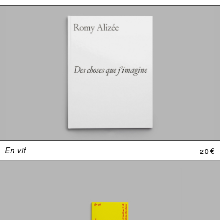
En vif
20 €