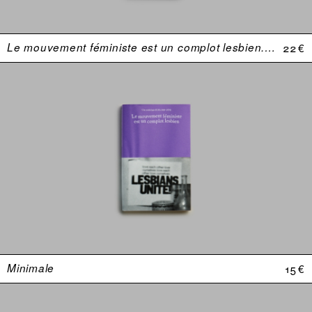
Le mouvement féministe est un complot lesbien. Une anthologie (USA 1969–1974)
22 €
Minimale
15 €