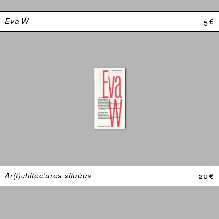
Eva W
5 €
Ar(t)chitectures situées
20 €