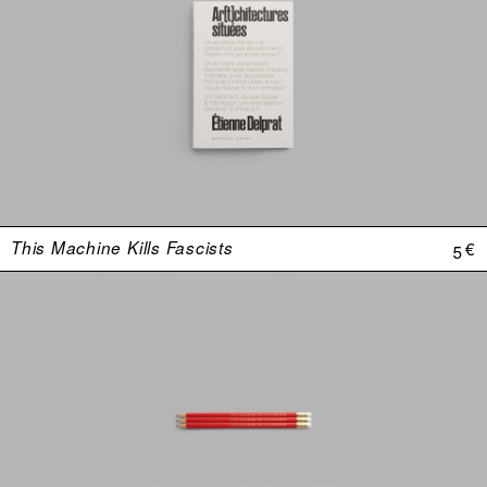
This Machine Kills Fascists
5 €