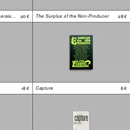
Johnny, est-ce que tu m'aimerais si j’avais une plus grosse bite ?
20 €
The Surplus of the Non-Producer
28 €
18 €
Capture
6 €