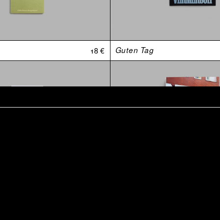
18 €
Guten Tag
t
15 €
Retraite