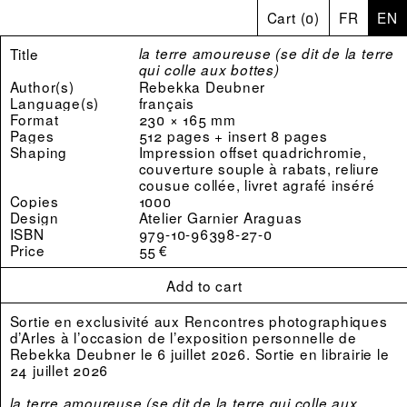
Cart
(
0
)
FR
EN
Title
la terre amoureuse (se dit de la terre
qui colle aux bottes)
Author(s)
Rebekka Deubner
Language(s)
français
Format
230 × 165 mm
Pages
512 pages + insert 8 pages
Shaping
Impression offset quadrichromie,
couverture souple à rabats, reliure
cousue collée, livret agrafé inséré
Copies
1000
Design
Atelier Garnier Araguas
ISBN
979-10-96398-27-0
Price
55 €
Add to cart
Sortie en exclusivité aux Rencontres photographiques
d’Arles à l’occasion de l’exposition personnelle de
Rebekka Deubner le 6 juillet 2026
. Sortie en librairie le
24 juillet 2026
la terre amoureuse (se dit de la terre qui colle aux