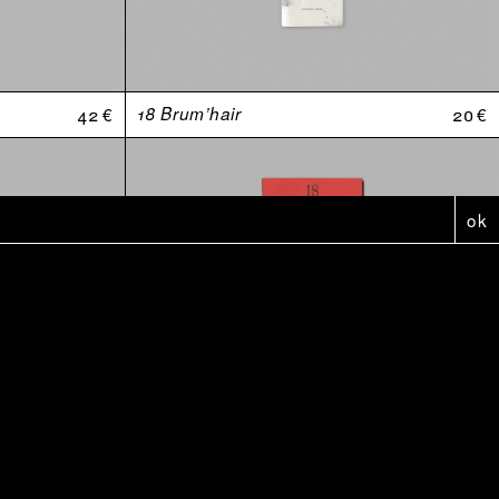
42 €
18 Brum’hair
20 €
ok
5 €
Affiche - Anthologie Douteuses (2010-2020)
5 €