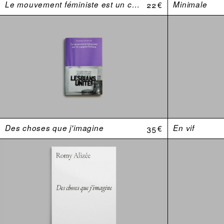
Le mouvement féministe est un complot lesbien. Une anthologie (USA 1969–1974)
22 €
Minimale
Des choses que j'imagine
35 €
En vif