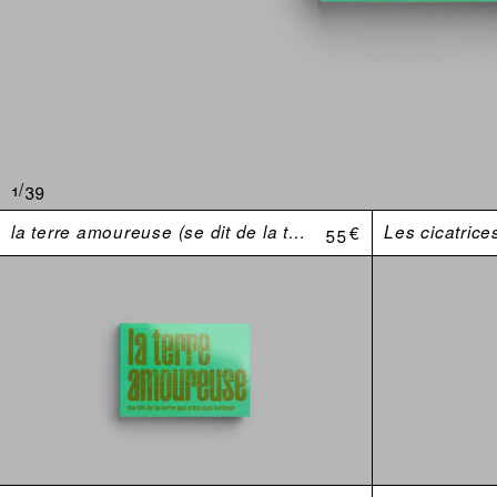
1/39
la terre amoureuse (se dit de la terre qui colle aux bottes)
55 €
Les cicatrice