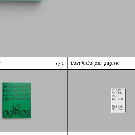
s
17 €
L’art finira par gagner