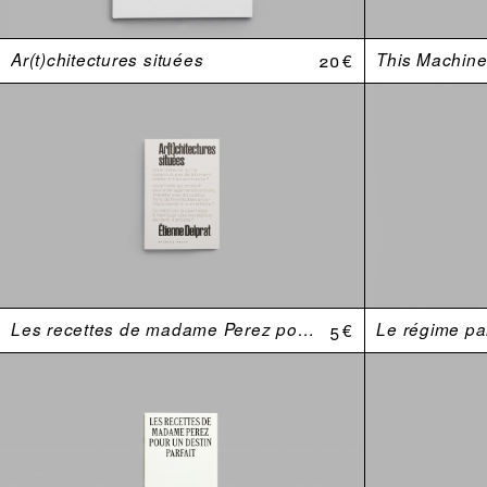
Ar(t)chitectures situées
20 €
This Machine 
Les recettes de madame Perez pour un destin parfait
5 €
Le régime par