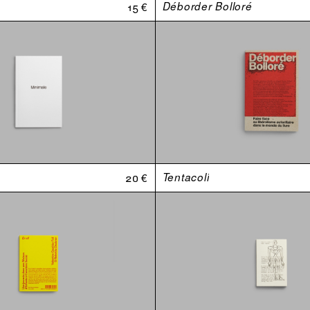
15 €
Déborder Bolloré
20 €
Tentacoli