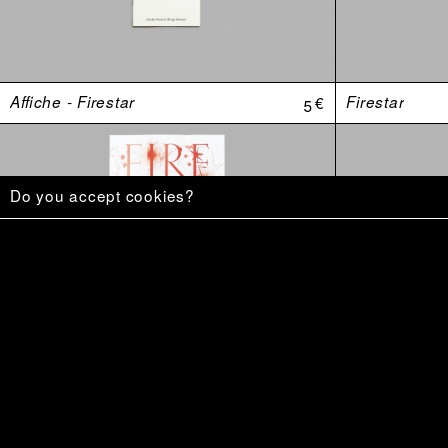
Affiche - Firestar
5 €
Firestar
Do you accept cookies?
«–Mais le monde est une mangrovité.»
20 €
Ce qu’on veu