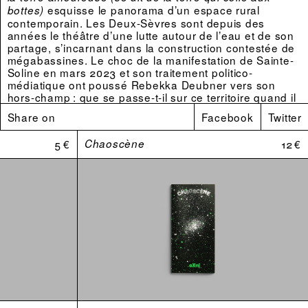
esquisse le panorama d’un espace rural
bottes)
contemporain. Les Deux-Sèvres sont depuis des
années le théâtre d’une lutte autour de l’eau et de son
partage, s’incarnant dans la construction contestée de
mégabassines. Le choc de la manifestation de Sainte-
Soline en mars 2023 et son traitement politico-
médiatique ont poussé Rebekka Deubner vers son
hors-champ : que se passe-t-il sur ce territoire quand il
ne s’y passe « rien » ?
Share on
Facebook
Twitter
Composé comme un lent traveling
cinématographique à partir des planches contact de la
5 €
Chaoscène
12 €
photographe, le livre offre un panorama sur un territoire
et les petits gestes quotidiens de celles et ceux qui
l'habitent.
La série d’images est accompagnée d’un essai de
Julie Héraut (
), ainsi que d’une nouvelle
Se tenir, là
inédite d’Estelle Benazet Heugenhauser (
Tu
)
retourneras au purin
Ce livre est publié avec le soutien à l’édition du Centre
national des arts plastiques, que nous remercions
chaleureusement.
Rebekka Deubner
est une photographe-plasticienne
née en 1989 en Allemagne. Elle vit et travaille en Île-de-